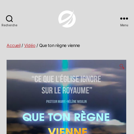
Recherche
Menu
Ekklesia21
-
La
Accueil
/
Vidéo
/ Que ton règne vienne
Boutique
en
ligne
🔍